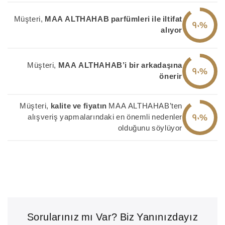
Müşteri,
MAA ALTHAHAB parfümleri ile iltifat
90%
alıyor
Müşteri,
MAA ALTHAHAB’i bir arkadaşına
90%
önerir
Müşteri,
kalite ve fiyatın
MAA ALTHAHAB’ten
90%
alışveriş yapmalarındaki en önemli nedenler
olduğunu söylüyor
Sorularınız mı Var? Biz Yanınızdayız