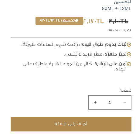
للجنسين
80ML + 12ML
السعر
3,100TL
سعر
2,170TL
تخفيض 930TL
العادي
مخفض
الضرائب متضمنة.
ثبات يدوم طوال اليوم
: رائحة تدوم لساعات طويلة.
تميّز متفرّد
: عطر فريد لا يُنسى.
آمن على البشرة
: خالٍ من المواد الضارة ولطيف على
الجلد.
قطعة
تقليل
زيادة
الكمية
الكمية
لـ
لـ
أضف إلى السلة
مجموعة
مجموعة