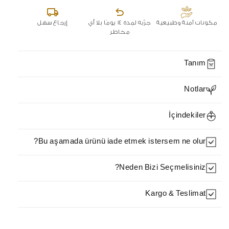
روز
روز
فانيليا
فانيليا
مكونات آمنة وطبيعية
جرّبه لمدة 14 يومًا بلا أي
إرجاع سهل
مخاطر
Tanım
Notlar
İçindekiler
Bu aşamada ürünü iade etmek istersem ne olur?
Neden Bizi Seçmelisiniz?
Kargo & Teslimat